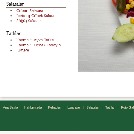
Salatalar
Çoban Salatası
İceberg Göbek Salata
Söğüş Salatası
Tatlılar
Kaymaklı Ayva Tatlısı
Kaymaklı Ekmek Kadayıfı
Künefe
Ana Sayfa
Hakkımızda
Kebaplar
Izgaralar
Salatalar
Tatlılar
Foto Gal