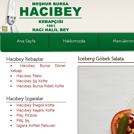
Ana Sayfa
Hakkımızda
Menülerim
Kebaplar
İceberg Göbek Salata
Hacıbey Kebaplar
Hacıbey Bursa Döner
Izgaralar
Kebap
Hacıbey Fileto
Hacıbey Şiş Köfte
Salatalar
Hacıbey Bursa Pideli Köfte
Tatlılar
Hacıbey Izgaralar
Hacıbey İnegöl Köfte
Hacıbey Kaşarlı Köfte
Piliç Pirzola
Piliç Şiş
Izgara Köfteli Patlıcan