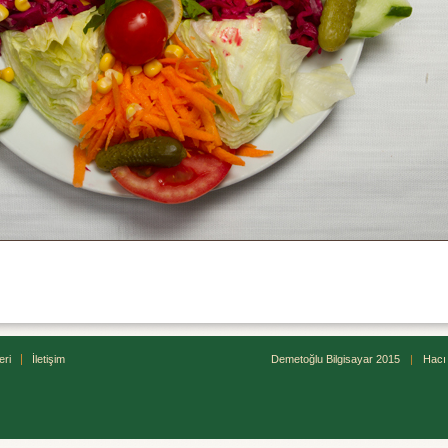
eri
İletişim
Demetoğlu Bilgisayar 2015
|
Hacı