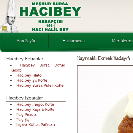
Ana Sayfa
Hakkımızda
Menülerim
Kebaplar
Kaymaklı Ekmek Kadayıfı
Hacıbey Kebaplar
Hacıbey Bursa Döner
Izgaralar
Kebap
Hacıbey Fileto
Hacıbey Şiş Köfte
Salatalar
Hacıbey Bursa Pideli Köfte
Tatlılar
Hacıbey Izgaralar
Hacıbey İnegöl Köfte
Hacıbey Kaşarlı Köfte
Piliç Pirzola
Piliç Şiş
Izgara Köfteli Patlıcan