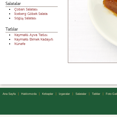
Salatalar
Çoban Salatası
İceberg Göbek Salata
Söğüş Salatası
Tatlılar
Kaymaklı Ayva Tatlısı
Kaymaklı Ekmek Kadayıfı
Künefe
Ana Sayfa
Hakkımızda
Kebaplar
Izgaralar
Salatalar
Tatlılar
Foto Gal