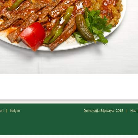
eri
İletişim
Demetoğlu Bilgisayar 2015
|
Hacı