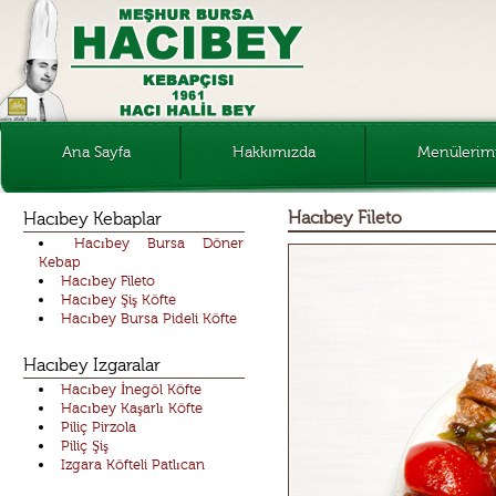
Ana Sayfa
Hakkımızda
Menülerim
Kebaplar
Hacıbey Fileto
Hacıbey Kebaplar
Hacıbey Bursa Döner
Izgaralar
Kebap
Hacıbey Fileto
Hacıbey Şiş Köfte
Salatalar
Hacıbey Bursa Pideli Köfte
Tatlılar
Hacıbey Izgaralar
Hacıbey İnegöl Köfte
Hacıbey Kaşarlı Köfte
Piliç Pirzola
Piliç Şiş
Izgara Köfteli Patlıcan