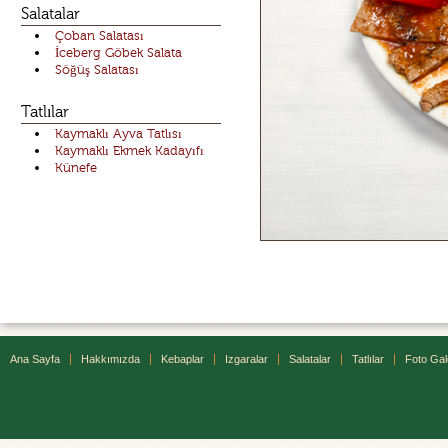
Salatalar
Çoban Salatası
İceberg Göbek Salata
Söğüş Salatası
Tatlılar
Kaymaklı Ayva Tatlısı
Kaymaklı Ekmek Kadayıfı
Künefe
Ana Sayfa
Hakkımızda
Kebaplar
Izgaralar
Salatalar
Tatlılar
Foto Gal